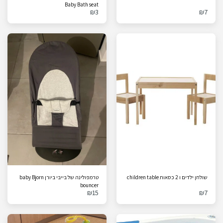
Baby Bath seat
₪
3
₪
7
שולחן ילדים ו 2 כסאות children table
טרמפולינה של בייבי ביורן baby Bjorn
bouncer
₪
15
₪
7