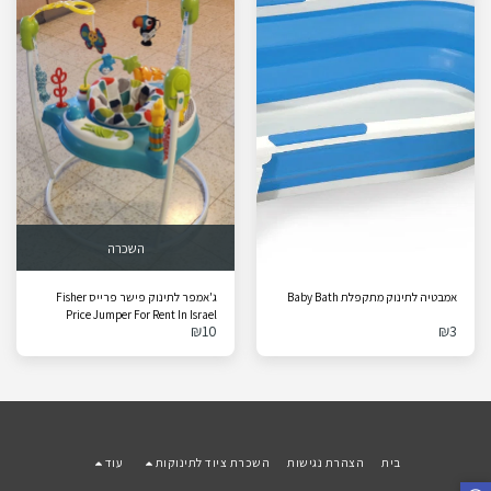
השכרה
אמבטיה לתינוק מתקפלת Baby Bath
ג'אמפר לתינוק פישר פרייס Fisher
Price Jumper For Rent In Israel
₪
10
₪
3
בית
הצהרת נגישות
השכרת ציוד לתינוקות
עוד