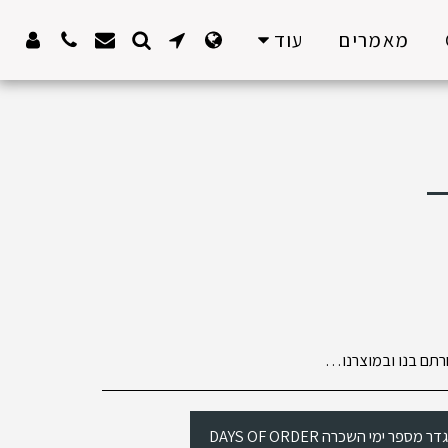
מאמרים
עוד
כן באישור המייל אנו מתחייבים לשמור את המוצר בעבורכם ואתם מחוייבים לנו ברישום יש ליצור קשר עם שבלול דרך הווטסאפ 0544971320 עם יפעת יש להעביר בווטסאפ פרטים על ההזמנה - תאריכים , שם , שם משפחה , מייל , מספר תעודת זהות של המזמין ברגע אספקת המוצר עליכם להשאיר שיק פקדון להבטחת המוצר כפי שהתקבל . או לחליפין צילום כרטיס האשראי מ 2 צידיו אם יש לכם הערות על מצב המוצר שיתקבל זה הזמן לרשום זאת טרם ההשכרה . בתום ההשכרה יוחזר אליכם השיק ברגע החזרת המוצר כפי שהתקבל אנו מודיעים בזאת כי כל שימוש במוצר הוא באחריותכם בלבד וכל פגיעה חס וחלילה שתגרם בעקבות שימוש במוצר הינה על אחריותכם בלבד ולא על אחריות שבלול . באישור המייל לאירוע הנכם מתחייבים בנושא זה
ר מספר ימי השכרה DAYS OF ORDER