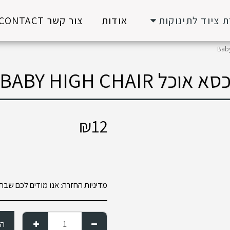
 ציוד לתינוקות
אודות
צור קשר CONTACT
סא אוכל BABY HIGH CHAIR
₪
12
מדיניות החזרה:
אנו מודים לכם שבחרתם בנו ובמוצרנו לצורך שימושכם להשכרה לתקופה זמנית אנו נשתדל בהקדם ליצור עמכם קשר ולהכין הזמנה מותאמת לכם המחיר המוצע יהיה תלוי זמן ההשכרה .ככל שזמן ההשכרה ארוך יותר המחיר זול יותר פר יום . המחירים המוצגים הם מחירי המקסימום שמינימום ימי ההשכרה הם 10 ימים. מוצרים מסויימים ניתן להשכיר גם לסוף שבוע והמחיר יקבע בהתאם למוצר וההזמנה ברגע קבלת ההזמנה ישלח לכם הזמנה במייל לאירוע עליכם לאשרו במייל חוזר ולאחר מכן ולהעביר 30% מערך העסקה אלינו לצורך שמירת הפריטים. במייל יהיה רשום דרך התשלום שהיא בד&quot;כ באמצעות פייבוקס , ביט לטלפון 054497130 או לחליפין העברה בנקאית . הפרטים להעברה ירשמו במייל של ההזמנה לאור העובדה שאנו שומרים את המוצר עבורכם לא יוחזר סכום זה בעת ביטול ההזמנה. כמו 
הגד